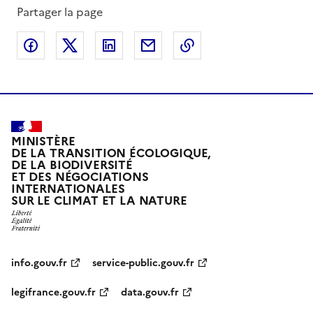
Partager la page
Partager sur Facebook
Partager sur X
Partager sur LinkedIn
Partager par email
Copier le lien de la 
MINISTÈRE
DE LA TRANSITION ÉCOLOGIQUE,
DE LA BIODIVERSITÉ
ET DES NÉGOCIATIONS
INTERNATIONALES
SUR LE CLIMAT ET LA NATURE
info.gouv.fr
service-public.gouv.fr
legifrance.gouv.fr
data.gouv.fr